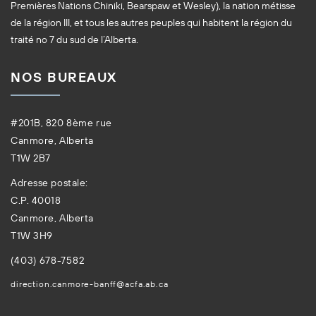
Premières Nations Chiniki, Bearspaw et Wesley), la nation métisse
de la région III, et tous les autres peuples qui habitent la région du
traité no 7 du sud de l’Alberta.
NOS BUREAUX
#201B, 820 8ème rue
Canmore, Alberta
T1W 2B7
Adresse postale:
C.P. 40018
Canmore, Alberta
T1W 3H9
(403) 678-7582
direction.canmore-banff@acfa.ab.ca