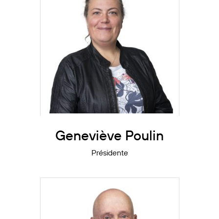
presidence.canmore-
banff@acfa.ab.ca
Suite
Geneviève Poulin
Présidente