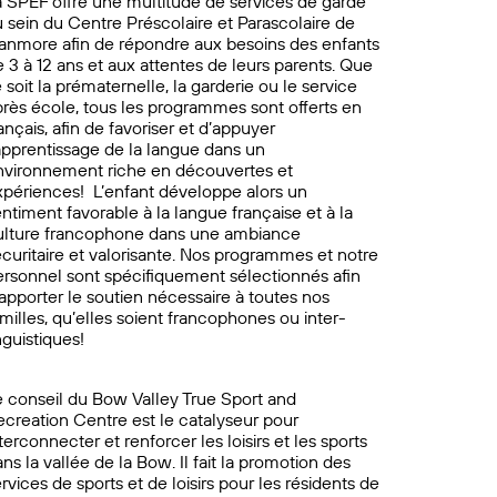
a SPEF offre une multitude de services de garde
 sein du Centre Préscolaire et Parascolaire de
anmore afin de répondre aux besoins des enfants
 3 à 12 ans et aux attentes de leurs parents. Que
 soit la prématernelle, la garderie ou le service
près école, tous les programmes sont offerts en
ançais, afin de favoriser et d’appuyer
’apprentissage de la langue dans un
nvironnement riche en découvertes et
xpériences! L’enfant développe alors un
ntiment favorable à la langue française et à la
ulture francophone dans une ambiance
curitaire et valorisante. Nos programmes et notre
ersonnel sont spécifiquement sélectionnés afin
apporter le soutien nécessaire à toutes nos
milles, qu’elles soient francophones ou inter-
nguistiques!
e conseil du Bow Valley True Sport and
ecreation Centre est le catalyseur pour
terconnecter et renforcer les loisirs et les sports
ns la vallée de la Bow. Il fait la promotion des
rvices de sports et de loisirs pour les résidents de