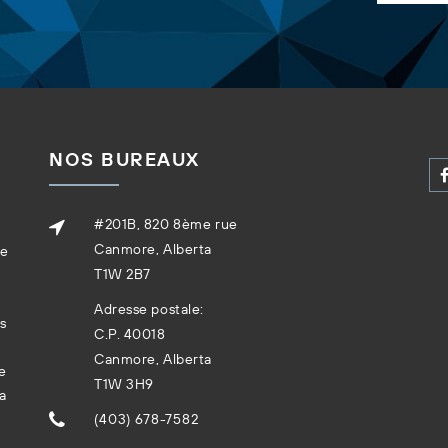
NOS BUREAUX
#201B, 820 8ème rue
Canmore, Alberta
re
T1W 2B7
Adresse postale:
ns
C.P. 40018
Canmore, Alberta
e
T1W 3H9
la
(403) 678-7582