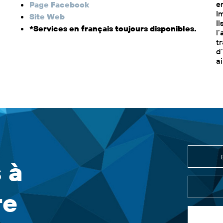
e
Page Facebook
I
Site Web
I
*Services en français toujours disponibles.
l
tr
d
a
 à
re