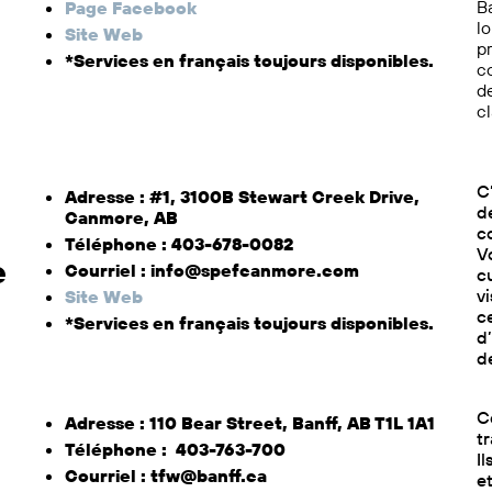
Ba
Page Facebook
lo
Site Web
pr
*Services en français toujours disponibles.
co
d
cl
C
Adresse : #1, 3100B Stewart Creek Drive,
d
Canmore, AB
c
Téléphone : 403-678-0082
V
e
Courriel : info@spefcanmore.com
c
vi
Site Web
c
*Services en français toujours disponibles.
d
d
C
Adresse : 110 Bear Street, Banff, AB T1L 1A1
t
Téléphone : 403-763-700
I
Courriel : tfw@banff.ca
e