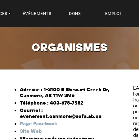
CES
ÉVÉNEMENTS
DONS
EMPLOI
ORGANISMES
L’
Adresse : 1-3100 B Stewart Creek Dr,
l’
Canmore, AB T1W 3M6
fr
Téléphone : 403-678-7582
or
Courriel :
pr
evenement.canmore@acfa.ab.ca
cu
ré
Page Facebook
de
Site Web
da
*Services en français toujours