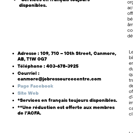
or
disponibles.
ac
off
bé
âm
co
dé
L
Adresse : 109, 710 – 10th Street, Canmore,
bi
AB, T1W 0G7
e
Téléphone : 403-678-3925
du
Courriel :
q
canmore@jobressourcecentre.com
tr
de
Page Facebook
of
Site Web
d’
*Services en français toujours disponibles.
im
**Une réduction est offerte aux membres
ca
de l’ACFA.
cl