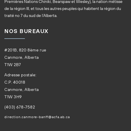
Premières Nations Chiniki, Bearspaw et Wesley), la nation métisse
de la région III, et tous les autres peuples qui habitent la région du
traité no 7 du sud de l’Alberta.
NOS BUREAUX
#201B, 820 8ème rue
Canmore, Alberta
T1W 2B7
Adresse postale:
C.P. 40018
Canmore, Alberta
T1W 3H9
(403) 678-7582
direction.canmore-banff@acfa.ab.ca