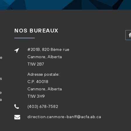
NOS BUREAUX
#201B, 820 8ème rue
Canmore, Alberta
re
T1W 2B7
Adresse postale:
ns
C.P. 40018
Canmore, Alberta
e
T1W 3H9
la
(403) 678-7582
direction.canmore-banff@acfa.ab.ca