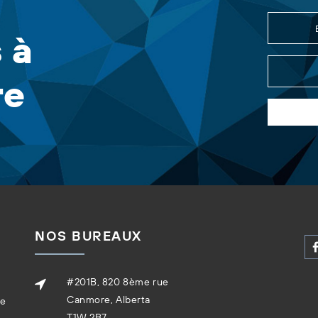
 à
re
NOS BUREAUX
#201B, 820 8ème rue
Canmore, Alberta
re
T1W 2B7