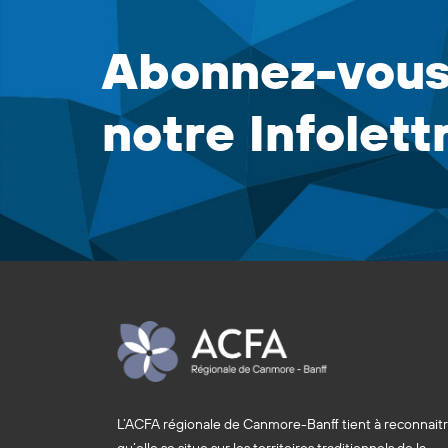
Abonnez-vous
notre Infolett
L’ACFA régionale de Canmore-Banff tient à reconnait